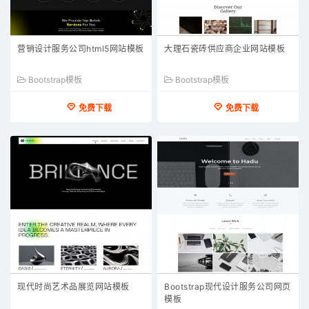
营销设计服务公司html5网站模板
大理石瓷砖供应商企业网站模板
Bootstrap模板
Bootstrap模板
免费下载
免费下载
现代时尚艺术品展览网站模板
Bootstrap现代设计服务公司网页
模板