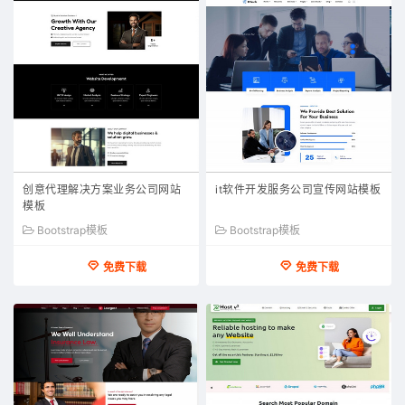
创意代理解决方案业务公司网站
it软件开发服务公司宣传网站模板
模板
Bootstrap模板
Bootstrap模板
免费下载
免费下载