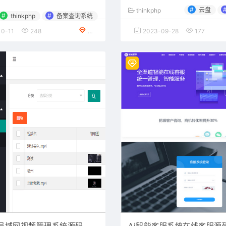
#
云盘
thinkphp
#
#
thinkphp
备案查询系统
0-11
248
免费下载
2023-09-28
177
地局域网视频管理系统源码
Ai智能客服系统在线客服源