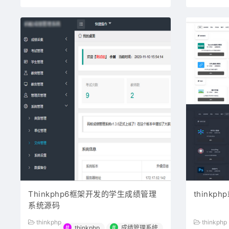
Thinkphp6框架开发的学生成绩管理
think
系统源码
thinkphp
thinkphp
#
#
thinkphp
成绩管理系统