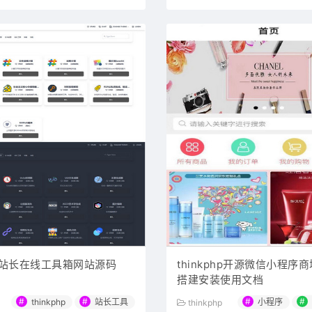
php站长在线工具箱网站源码
thinkphp开源微信小程序
搭建安装使用文档
#
#
#
#
thinkphp
站长工具
小程序
thinkphp