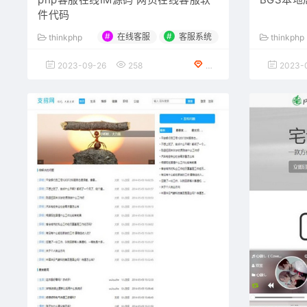
件代码
#
#
在线客服
客服系统
thinkphp
thinkphp
2023-09-26
258
VIP会员专享
2023-