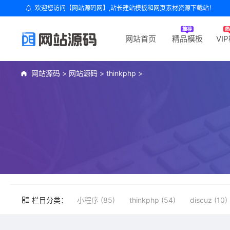
欢迎您访问【网站源码网】,站长建站模板和网页素材资源下载站！
网站首页
精品模板
VI
网站源码
>
网站源码
>
thinkphp
>
栏目分类：
小程序 (85)
thinkphp (54)
discuz (10)