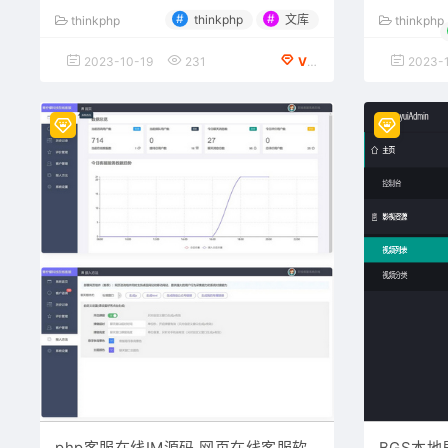
#
#
thinkphp
文库
thinkphp
thinkphp
2023-10-19
231
VIP会员专享
2023-1
php客服在线IM源码 网页在线客服软
BGS本