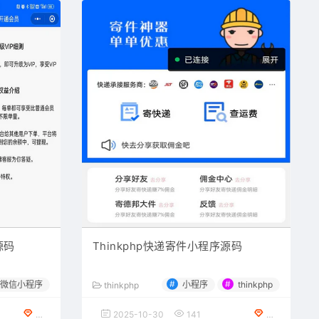
源码
Thinkphp快递寄件小程序源码
#
#
微信小程序
小程序
thinkphp
thinkphp
免费下载
2025-10-30
141
免费下载