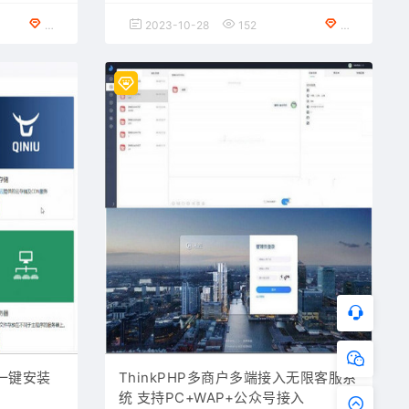
免费下载
2023-10-28
152
免费下载
一键安装
ThinkPHP多商户多端接入无限客服系
统 支持PC+WAP+公众号接入