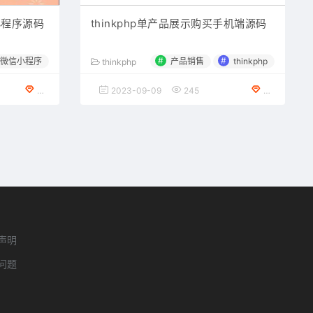
小程序源码
thinkphp单产品展示购买手机端源码
#
#
微信小程序
产品销售
thinkphp
thinkphp
VIP会员专享
2023-09-09
245
VIP会员专享
声明
问题