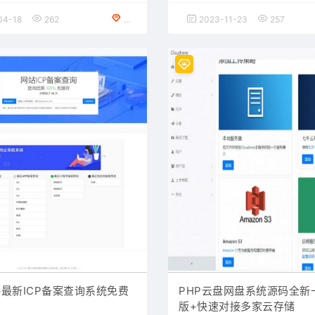
04-18
262
免费下载
2023-11-23
257
php最新ICP备案查询系统免费
PHP云盘网盘系统源码全新
版+快速对接多家云存储