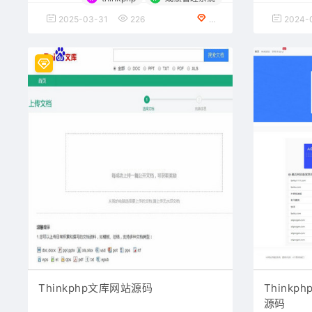
2025-03-31
226
免费下载
2024-
Thinkphp文库网站源码
Think
源码