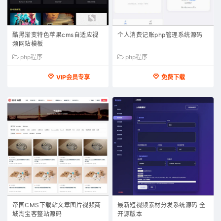
酷黑渐变特色苹果cms自适应视
个人消费记账php管理系统源码
频网站模板
php程序
php程序
VIP会员专享
免费下载
帝国CMS下载站文章图片视频商
最新短视频素材分发系统源码 全
城淘宝客整站源码
开源版本