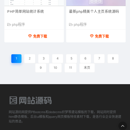
PHP简单网站统计系统
最新php精美个人主页系统源码
php程序
php程序
免费下载
免费下载
1
2
3
4
5
6
7
8
9
10
11
末页
网站源码网提供PBootcms和dedecms织梦等建站模板的下载，网站同时提供
html静态模板、后台ui模板和jquery网页模板特效素材下载，是各行业企业快速建
站的首选。