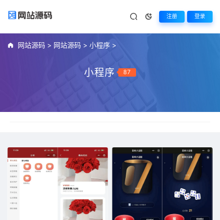
注册
登录
网站源码
>
网站源码
>
小程序
>
小程序
87