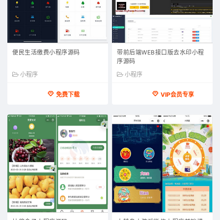
便民生活缴费小程序源码
带前后端WEB接口版去水印小程
序源码
小程序
小程序
免费下载
VIP会员专享