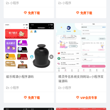
小程序
小程序
免费下载
免费下载
娱乐喝酒小程序源码
精灵传信系统支持网站+小程序双
端源码
小程序
小程序
免费下载
VIP会员专享