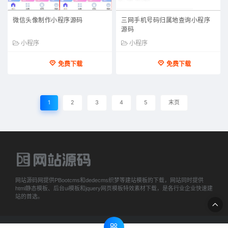
微信头像制作小程序源码
三网手机号码归属地查询小程序
源码
小程序
小程序
免费下载
免费下载
1
2
3
4
5
末页
网站源码网提供PBootcms和dedecms织梦等建站模板的下载，网站同时提供
html静态模板、后台ui模板和jquery网页模板特效素材下载，是各行业企业快速建
站的首选。