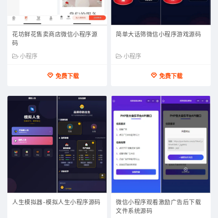
花坊鲜花售卖商店微信小程序源
简单大话筛微信小程序游戏源码
码
小程序
小程序
免费下载
免费下载
人生模拟器-模拟人生小程序源码
微信小程序观看激励广告后下载
文件系统源码