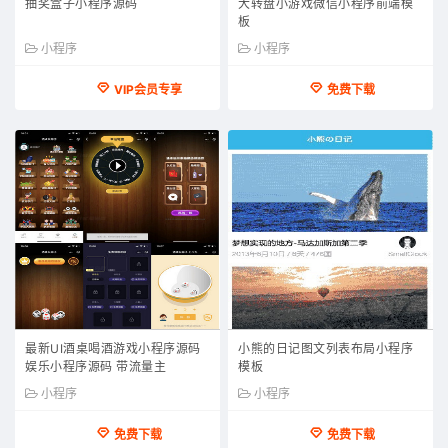
抽奖盒子小程序源码
大转盘小游戏微信小程序前端模
板
小程序
小程序
VIP会员专享
免费下载
最新UI酒桌喝酒游戏小程序源码
小熊的日记图文列表布局小程序
娱乐小程序源码 带流量主
模板
小程序
小程序
免费下载
免费下载