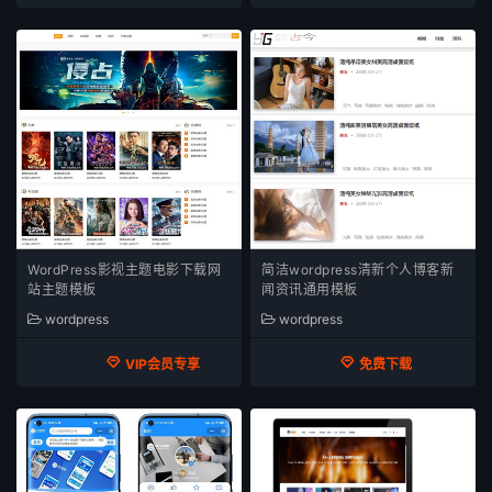
WordPress影视主题电影下载网
简洁wordpress清新个人博客新
站主题模板
闻资讯通用模板
wordpress
wordpress
VIP会员专享
免费下载