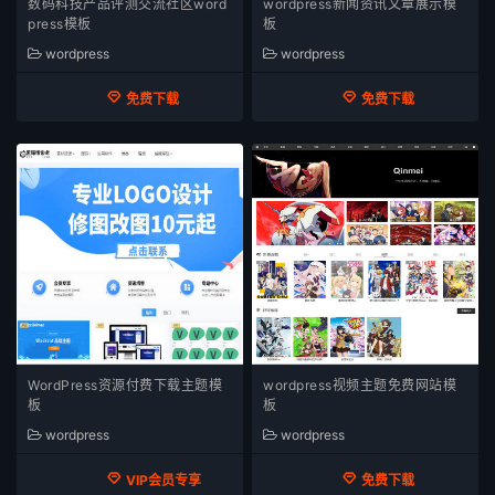
数码科技产品评测交流社区word
wordpress新闻资讯文章展示模
press模板
板
wordpress
wordpress
免费下载
免费下载
WordPress资源付费下载主题模
wordpress视频主题免费网站模
板
板
wordpress
wordpress
VIP会员专享
免费下载