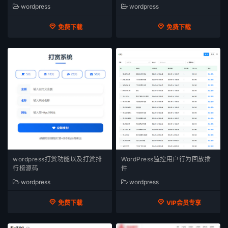
wordpress
wordpress
免费下载
免费下载
wordpress打赏功能以及打赏排
WordPress监控用户行为回放插
行榜源码
件
wordpress
wordpress
免费下载
VIP会员专享