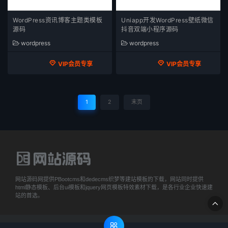
WordPress资讯博客主题类模板
Uniapp开发WordPress壁纸微信
源码
抖音双端小程序源码
wordpress
wordpress
VIP会员专享
VIP会员专享
1
2
末页
网站源码网提供PBootcms和dedecms织梦等建站模板的下载，网站同时提供
html静态模板、后台ui模板和jquery网页模板特效素材下载，是各行业企业快速建
站的首选。