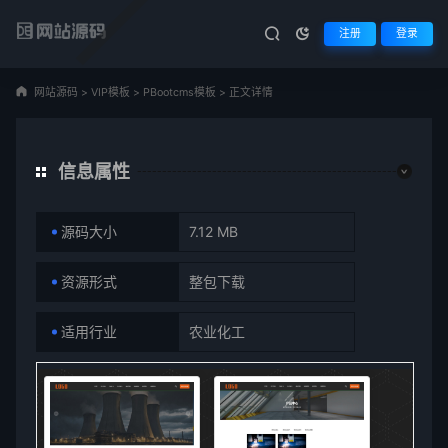
注册
登录
网站源码
>
VIP模板
>
PBootcms模板
>
正文详情
信息属性
源码大小
7.12 MB
资源形式
整包下载
适用行业
农业化工