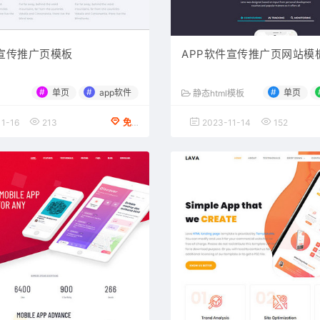
件宣传推广页模板
APP软件宣传推广页网站模
#
#
#
单页
app软件
单页
静态html模板
1-16
213
免费下载
2023-11-14
152