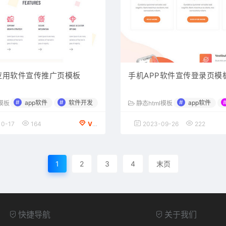
p应用软件宣传推广页模板
手机APP软件宣传登录页模
#
#
#
app软件
软件开发
app软件
l模板
静态html模板
0-17
164
VIP会员专享
2023-09-26
222
1
2
3
4
末页
快捷导航
关于我们