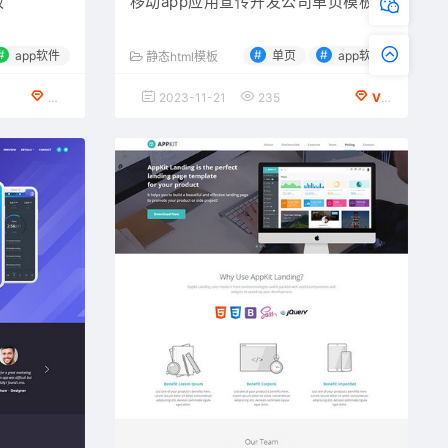
板
移动app应用宣传开发公司单页模板
#
#
#
app软件
单页
app软件
静态html模板
免费下载
2023-11-21
235
VIP会员专享