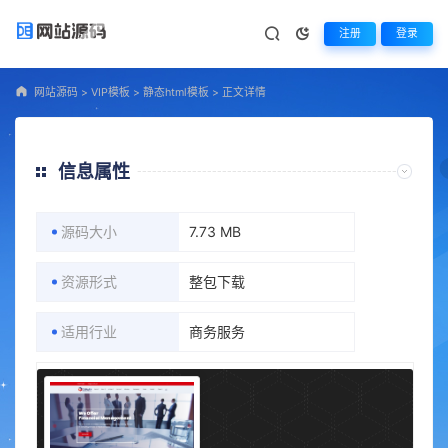
注册
登录
网站源码
>
VIP模板
>
静态html模板
>
正文详情
信息属性
源码大小
7.73 MB
资源形式
整包下载
适用行业
商务服务