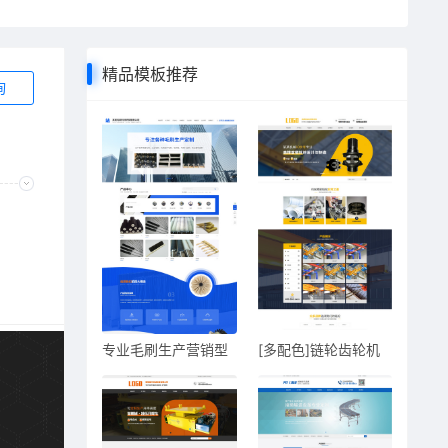
精品模板推荐
询
专业毛刷生产营销型
[多配色]链轮齿轮机
企业
械零部