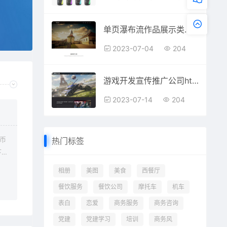
单页瀑布流作品展示类网页模板
2023-07-04
204
游戏开发宣传推广公司html单页模板
2023-07-14
204
金币
热门标签
下载
可下
相册
美图
美食
西餐厅
需
餐饮服务
餐饮公司
摩托车
机车
表白
恋爱
商务服务
商务咨询
党建
党建学习
培训
商务风