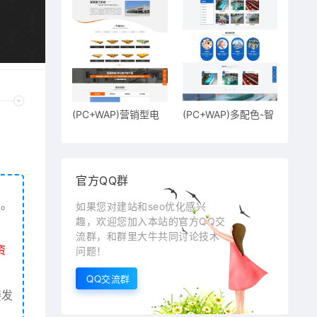
(PC+WAP)营销型电
(PC+WAP)多配色-智
动平车搬运
能输送机
官方QQ群
权。
如果您对建站和seo优化感兴
趣，欢迎您加入本站的官方QQ交
流群，和群里大牛共同讨论技术
资
问题！
QQ交流群
接发