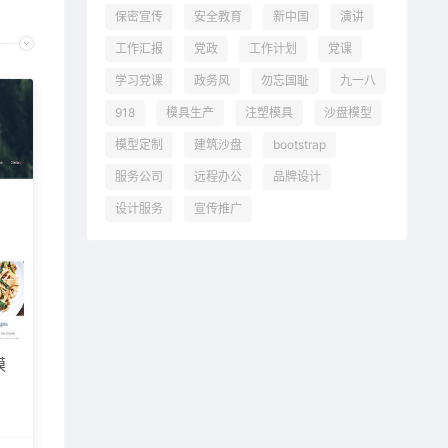
保密宣传
安全教育
新中国
演讲
工作汇报
党政
工作计划
党课
学习党课
政务风
勿忘国耻
九一八
918
模具生产
注塑模具
沙盘模型
模型定制
建筑沙盘
bootstrap
服务公司
远程办公
品牌设计
设计服务
宣传推广
模